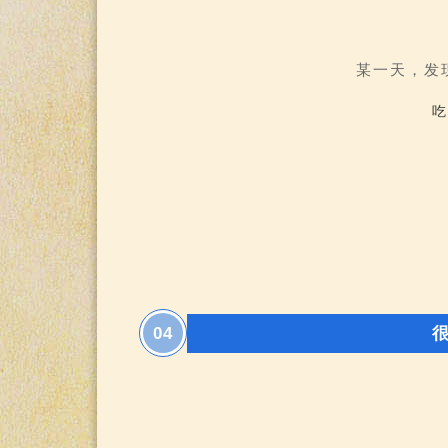
某一天，发
吃
04